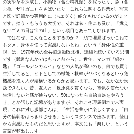
の実や草を採取し、小動物（含む哺乳類）を採ったり、魚（含
む亀・ザリガニ）をさばいたり。これらに関する作業が、写真
と図で詳細かつ実用的に（≒エグく）紹介されているのがミソ
です。拾う・もらうも大切で、それは衣・住にも及び、「燃え
ないゴミの日は宝の山」という項目もあってしびれます。
ではなぜ、こんなことをするのか？ 頭で理屈ばっかこねて
もダメ、身体を使って実感しないとね、という「身体性の重
視」は、1970年代の全共闘運動敗北後、連綿と続いている思潮
です（武道なんかではもっと前から）。近年、マンガ『銀の
匙』『ゴールデンカムイ』などの人気が高いのも、何でも買う
生活してると、ヒトとしての機能・根幹がヤバくなるという危
機感を抱く人が結構いるからかと思います。でも、なかなか実
践できない。昔、友人と「反原発を貫くなら、電気を使わない
生活しないと筋が通らない、50になったら自給自足をやろう
ぜ」とか話した記憶がありますが、それこそ理屈倒れで未実
現。これに対し服部さんは、「生活を豊かに楽しくする」「自
分の輪郭をはっきりさせる」というスタンスで臨みます。登山
から実感したものだと思いますが、本文にも「楽しい」という
言葉が頻出します。