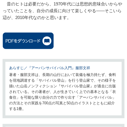
昔のヒトは必要だから、1970年代には思想的意味合いからや
っていたことを、自分の成長に向けて楽しくやる——そこいら
辺が、2010年代なのかと思います。
あらすじ／『アーバンサバイバル入門』服部文祥
著者・服部文祥は、長期の山行において装備を極力持たず、食料
を現地調達する「サバイバル登山」を行う登山家で、その様子を
描いた山岳ノンフィクション『サバイバル登山家』が過去に出版
されている。その著者が、人が生きていく上での基本となる「衣
食住」を可能な限り自分の力で作り出す「アーバンサバイバル」
の方法とその実践を700点の写真と50点のイラストとともに紹介
する1冊。