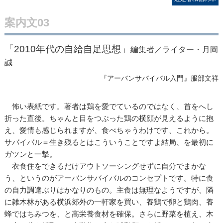
案内文03
「2010年代の自給自足思想」
編集者／ライター・月岡
誠
『アーバンサバイバル入門』服部文祥
怖い表紙です。著者は鶏を愛でているのではなく、首をへし
折った直後。ちゃんと目をつぶった鶏の横顔が見えるように抱
え、愛情も感じられますが、食べちゃうわけです、これから。
サバイバル＝生き残るとはこういうことですよ結局、を最初に
ガツンと一撃。
衣食住をできるだけアウトソーシングせずに自分でまかな
う、というのがアーバンサバイバルのコンセプトです。特に食
の自力調達ぶりはかなりのもの。主食は無理なようですが、隣
に雑木林がある横浜郊外の一軒家を買い、養鶏で卵と鶏肉、養
蜂ではちみつを、と高栄養食材を確保。さらに野菜を植え、木