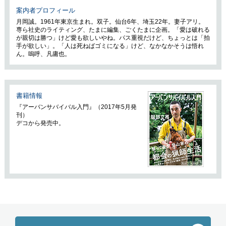
案内者プロフィール
月岡誠。1961年東京生まれ。双子。仙台6年、埼玉22年。妻子アリ。
専ら社史のライティング、たまに編集、ごくたまに企画。「愛は破れる
が親切は勝つ」けど愛も欲しいやね。パス重視だけど、ちょっとは「拍
手が欲しい」。「人は死ねばゴミになる」けど、なかなかそうは悟れ
ん。嗚呼、凡庸也。
書籍情報
『アーバンサバイバル入門』（2017年5月発
刊）
デコから発売中。